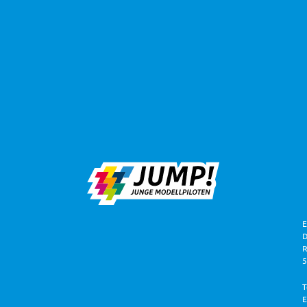
E
D
R
T
E