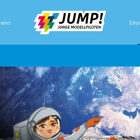
eams
Eins